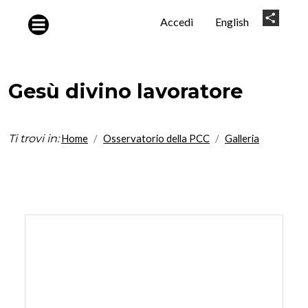
Salta al contenuto principale
User
Share
Accedi
English
account
menu
Gesù divino lavoratore
Ti trovi in:
Home
Osservatorio della PCC
Galleria