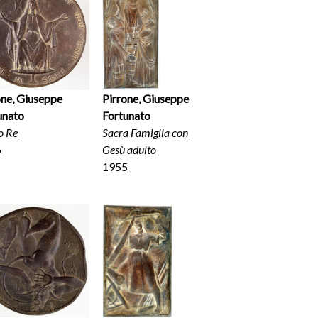
one, Giuseppe
Pirrone, Giuseppe
unato
Fortunato
o Re
Sacra Famiglia con
6
Gesù adulto
1955