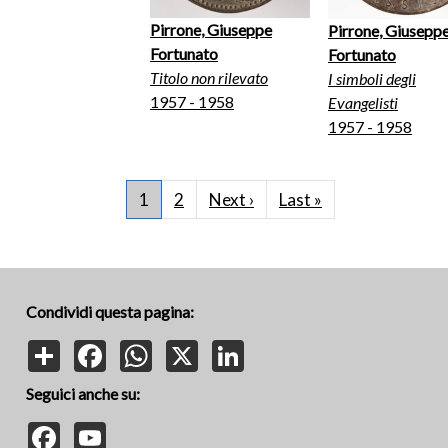
Pirrone, Giuseppe
Pirrone, Giusepp
Fortunato
Fortunato
Titolo non rilevato
I simboli degli
1957 - 1958
Evangelisti
1957 - 1958
Paginazione
Pagina successiva
Ultima pagina
1
2
Next ›
Last »
Condividi questa pagina:
Share
Facebook
WhatsApp
X
LinkedIn
Seguici anche su:
Facebook
YouTube