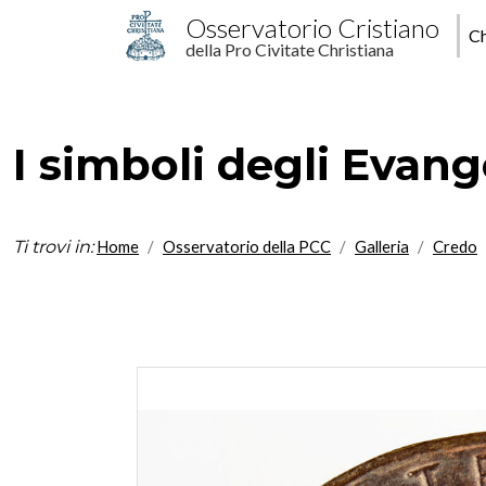
Salta al contenuto principale
M
Osservatorio Cristiano
Ch
della Pro Civitate Christiana
p
I simboli degli Evange
Ti trovi in:
Home
Osservatorio della PCC
Galleria
Credo