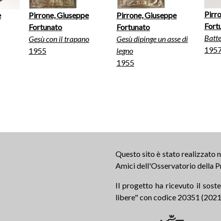
Pirr
e
Pirrone, Giuseppe
Pirrone, Giuseppe
Fort
Fortunato
Fortunato
Batt
Gesù con il trapano
Gesù dipinge un asse di
1957
1955
legno
1955
Questo sito è stato realizzato
Amici dell'Osservatorio della P
Il progetto ha ricevuto il sos
libere" con codice 20351 (2021.0