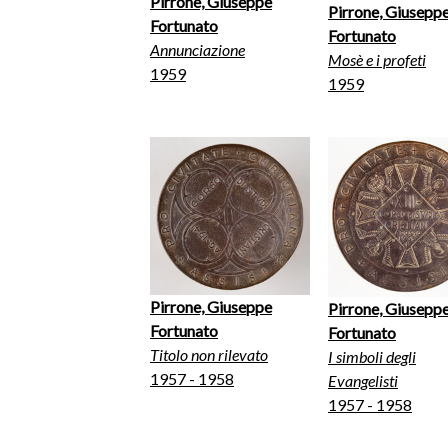
Pirrone, Giuseppe
Pirrone, Giusepp
Fortunato
Fortunato
Annunciazione
Mosè e i profeti
1959
1959
Pirrone, Giuseppe
Pirrone, Giusepp
Fortunato
Fortunato
Titolo non rilevato
I simboli degli
1957 - 1958
Evangelisti
1957 - 1958