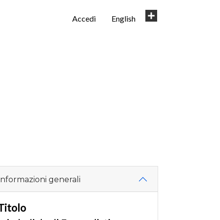
User
Share
Accedi
English
account
menu
Informazioni generali
Titolo