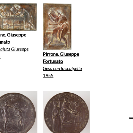
one, Giuseppe
unato
 aiuta Giuseppe
Pirrone, Giuseppe
5
Fortunato
Gesù con lo scalpello
1955