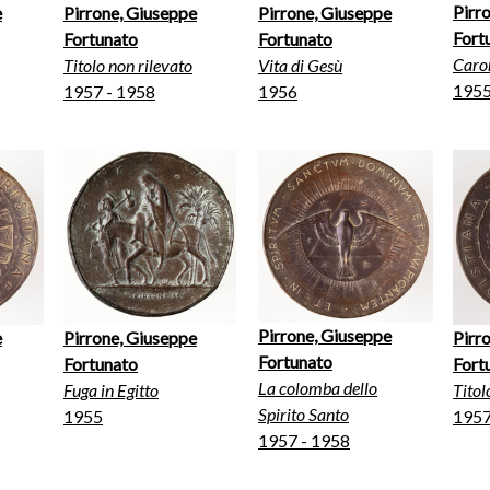
Pirr
e
Pirrone, Giuseppe
Pirrone, Giuseppe
Fort
Fortunato
Fortunato
Caro
Titolo non rilevato
Vita di Gesù
195
1957 - 1958
1956
Pirrone, Giuseppe
e
Pirrone, Giuseppe
Pirr
Fortunato
Fortunato
Fort
La colomba dello
Fuga in Egitto
Titol
Spirito Santo
1955
1957
1957 - 1958