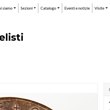
enu
i siamo
Sezioni
Catalogo
Eventi e notizie
Visite
rincipale
listi