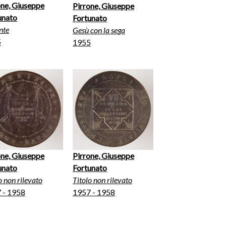
one, Giuseppe
Pirrone, Giuseppe
unato
Fortunato
nte
Gesù con la sega
5
1955
one, Giuseppe
Pirrone, Giuseppe
unato
Fortunato
o non rilevato
Titolo non rilevato
 - 1958
1957 - 1958