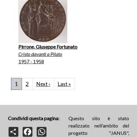
Pirrone, Giuseppe Fortunato
Cristo davanti a Pilato
1957 - 1958
Paginazione
Pagina successiva
Ultima pagina
1
2
Next ›
Last »
Condividi questa pagina:
Questo sito è stato
realizzato nell'ambito del
Share
Facebook
WhatsApp
progetto "JANUS",