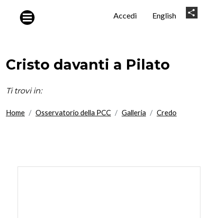
Salta al contenuto principale
User
Share
Accedi
English
account
menu
Cristo davanti a Pilato
Ti trovi in:
Home
Osservatorio della PCC
Galleria
Credo