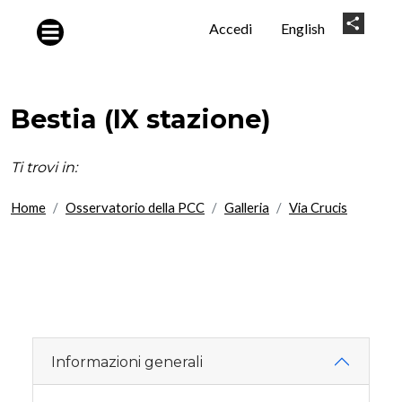
Salta al contenuto principale
User
Share
Accedi
English
account
menu
Bestia (IX stazione)
Ti trovi in:
Home
Osservatorio della PCC
Galleria
Via Crucis
Informazioni generali