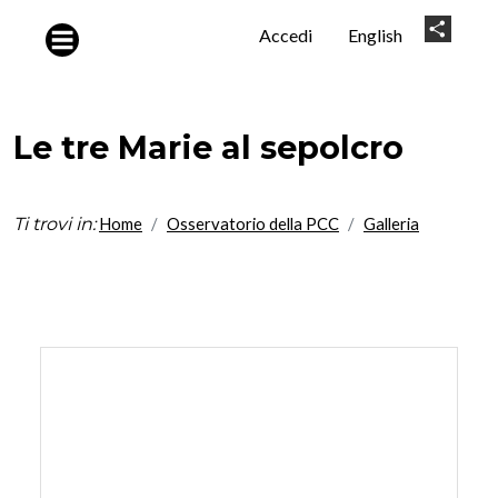
Salta al contenuto principale
User
Share
Accedi
English
account
menu
Le tre Marie al sepolcro
Ti trovi in:
Home
Osservatorio della PCC
Galleria