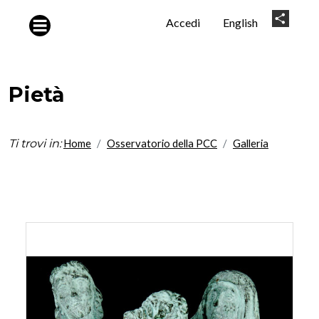
Salta al contenuto principale
User
Share
Accedi
English
account
menu
Pietà
Ti trovi in:
Home
Osservatorio della PCC
Galleria