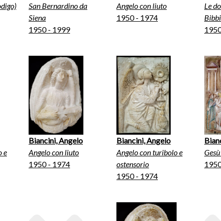
rodigo)
San Bernardino da
Angelo con liuto
Le do
Siena
1950 - 1974
Bibb
1950 - 1999
1950
Biancini, Angelo
Biancini, Angelo
Bian
o e
Angelo con liuto
Angelo con turibolo e
Gesù 
1950 - 1974
ostensorio
1950
1950 - 1974