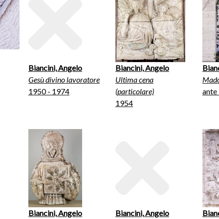
Biancini, Angelo
Biancini, Angelo
Bian
Gesù divino lavoratore
Ultima cena
Mado
1950 - 1974
(particolare)
ante
1954
Biancini, Angelo
Biancini, Angelo
Bian