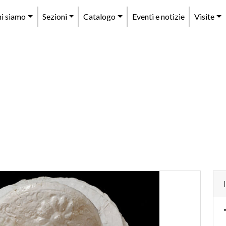
enu
i siamo
Sezioni
Catalogo
Eventi e notizie
Visite
rincipale