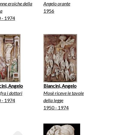
nne eroiche della
Angelo orante
ia
1956
 - 1974
cini, Angelo
Biancini, Angelo
fra i dottori
Mosè riceve le tavole
 - 1974
della legge
1950 - 1974