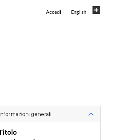
User
Share
Accedi
English
account
menu
Informazioni generali
Titolo