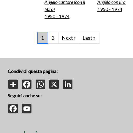
Angelo cantore (con il
Angelo con lira
libro)
1950 - 1974
1950 - 1974
Paginazione
Pagina successiva
Ultima pagina
1
2
Next ›
Last »
Condividi questa pagina:
Share
Facebook
WhatsApp
X
LinkedIn
Seguici anche su:
Facebook
YouTube