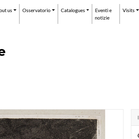
enu
out us
Osservatorio
Catalogues
Eventi e
Visits
incipale
notizie
e