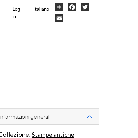
User
Share
Facebook
Twitter
Log
Italiano
in
account
Email
menu
Informazioni generali
Collezione:
Stampe antiche