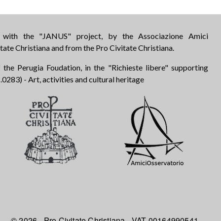
d with the "JANUS" project, by the Associazione Amici
tate Christiana and from the Pro Civitate Christiana.
 the Perugia Foudation, in the "Richieste libere" supporting
283) - Art, activities and cultural heritage
© 2026 - Pro Civitate Christiana - VAT 00164990541