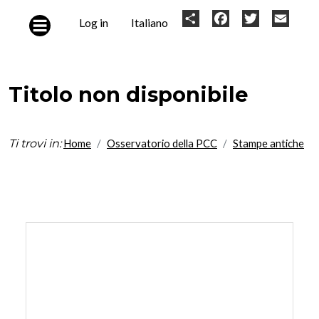
Skip to main content
User
Share
Facebook
Twitter
Email
Log in
Italiano
account
menu
Titolo non disponibile
Ti trovi in:
Home
Osservatorio della PCC
Stampe antiche