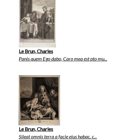
Le Brun, Charles
Panis quem Ego dabo, Caro mea est pto mu...
Le Brun, Charles
Sileat omnis terra a facie eius habac. c...