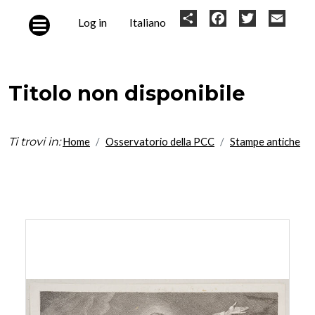
Skip to main content
User
Share
Facebook
Twitter
Email
Log in
Italiano
account
menu
Titolo non disponibile
Ti trovi in:
Home
Osservatorio della PCC
Stampe antiche