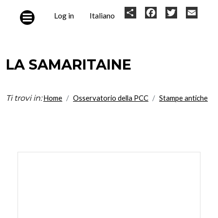
Skip to main content
User
Share
Facebook
Twitter
Email
Log in
Italiano
account
menu
LA SAMARITAINE
Ti trovi in:
Home
Osservatorio della PCC
Stampe antiche