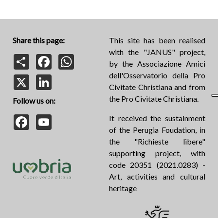
Share this page:
This site has been realised
with the "JANUS" project,
Share
Facebook
WhatsApp
by the Associazione Amici
dell'Osservatorio della Pro
X
LinkedIn
Civitate Christiana and from
the Pro Civitate Christiana.
Follow us on:
Facebook
YouTube
It received the sustainment
of the Perugia Foudation, in
the "Richieste libere"
supporting project, with
code 20351 (2021.0283) -
Art, activities and cultural
heritage