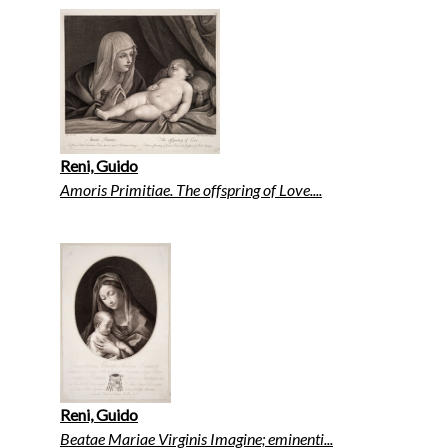
Reni, Guido
Amoris Primitiae. The offspring of Love....
Reni, Guido
Beatae Mariae Virginis Imagine; eminenti...