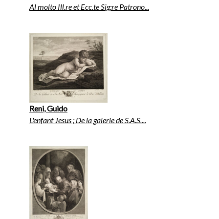
Al molto Ill.re et Ecc.te Sig:re Patrono...
Reni, Guido
L'enfant Jesus ; De la galerie de S.A.S....