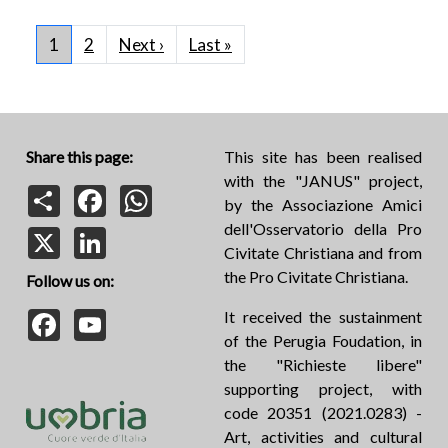
Pagination
Next page
Last page
1
2
Next ›
Last »
Share this page:
This site has been realised
with the "JANUS" project,
Share
Facebook
WhatsApp
by the Associazione Amici
dell'Osservatorio della Pro
X
LinkedIn
Civitate Christiana and from
the Pro Civitate Christiana.
Follow us on:
Facebook
YouTube
It received the sustainment
of the Perugia Foudation, in
the "Richieste libere"
supporting project, with
code 20351 (2021.0283) -
Art, activities and cultural