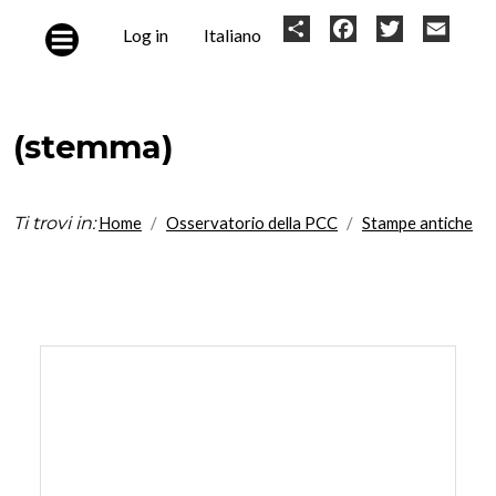
Skip to main content
User
Share
Facebook
Twitter
Email
Log in
Italiano
account
menu
(stemma)
Ti trovi in:
Home
Osservatorio della PCC
Stampe antiche