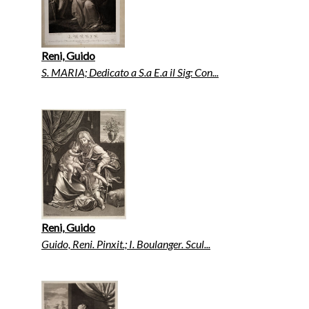
Reni, Guido
S. MARIA; Dedicato a S.a E.a il Sig: Con...
Reni, Guido
Guido, Reni. Pinxit.; I. Boulanger. Scul...