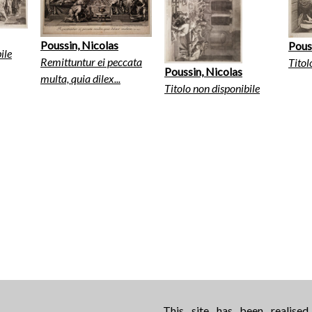
Poussin, Nicolas
Pous
ile
Remittuntur ei peccata
Titol
Poussin, Nicolas
multa, quia dilex...
Titolo non disponibile
This site has been realise