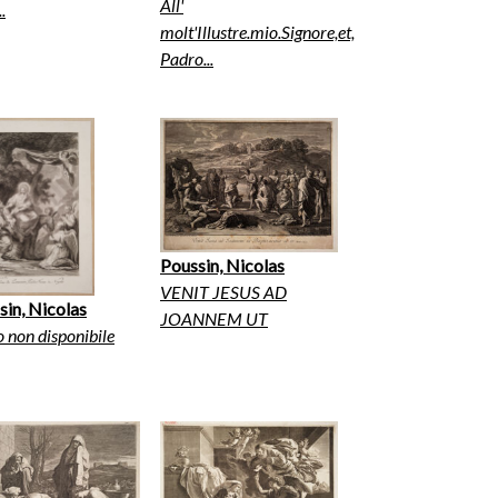
All'
..
molt'Illustre.mio.Signore,et,
Padro...
Poussin, Nicolas
VENIT JESUS AD
sin, Nicolas
JOANNEM UT
o non disponibile