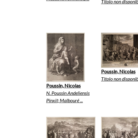
Titolo non disponib
Poussin, Nicolas
Titolo non disponib
Poussin, Nicolas
N. Poussin Andeliensis
Pinxit; Malbouré ...