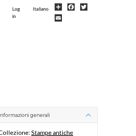
User
Share
Facebook
Twitter
Log
Italiano
in
account
Email
menu
Informazioni generali
Collezione:
Stampe antiche