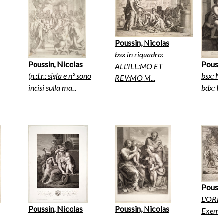
Poussin, Nicolas
bsx in riquadro:
Poussin, Nicolas
Pous
ALL'ILL:MO ET
(n.d.r.: sigla e n° sono
bsx: 
REV:MO M...
incisi sulla ma...
bdx: 
Pous
L'O
Poussin, Nicolas
Poussin, Nicolas
Exem