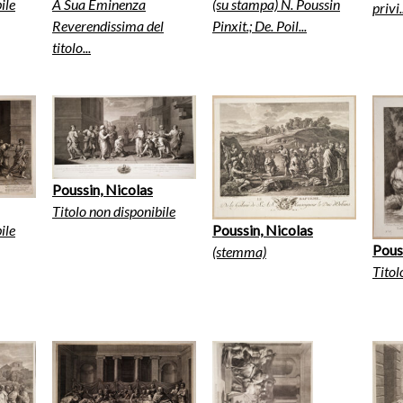
ile
A Sua Eminenza
(su stampa) N. Poussin
privi.
Reverendissima del
Pinxit.; De. Poil...
titolo...
Poussin, Nicolas
Titolo non disponibile
ile
Poussin, Nicolas
Pous
(stemma)
Titol