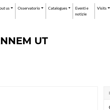
enu
out us
Osservatorio
Catalogues
Eventi e
Visits
incipale
notizie
ANNEM UT