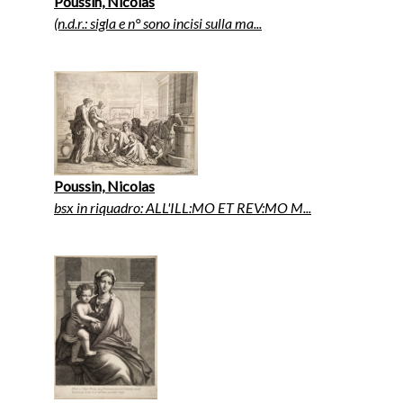
Poussin, Nicolas
(n.d.r.: sigla e n° sono incisi sulla ma...
Poussin, Nicolas
bsx in riquadro: ALL'ILL:MO ET REV:MO M...