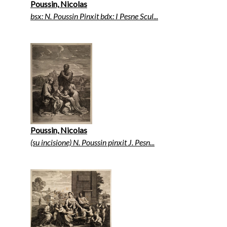
Poussin, Nicolas
bsx: N. Poussin Pinxit bdx: I Pesne Scul...
Poussin, Nicolas
(su incisione) N. Poussin pinxit J. Pesn...