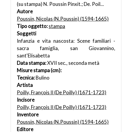
(su stampa) N. Poussin Pinxit.; De. Poil...
Autore
Poussin, Nicolas (N.Poussin) (1594-1665)
Tipo oggetto:
stampa
Soggetti
Infanzia e vita nascosta: Scene familiari -
sacra famiglia, san Giovannino,
sant'Elisabetta
Data stampa:
XVII sec., seconda metà
Misure stampa (cm):
Tecnica:
Bulino
Artista
Poilly, François II (De Poilly) (1671-1723)
Incisore
Poilly, François II (De Poilly) (1671-1723)
Inventore
Poussin, Nicolas (N.Poussin) (1594-1665)
Editore