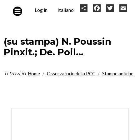
Skip to main content
User
Share
Facebook
Twitter
Email
Log in
Italiano
account
menu
(su stampa) N. Poussin
Pinxit.; De. Poil...
Ti trovi in:
Home
Osservatorio della PCC
Stampe antiche