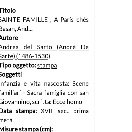
Titolo
SAINTE FAMILLE , A Paris chès
Basan, And...
Autore
Andrea del Sarto (André De
Sarte) (1486-1530)
Tipo oggetto:
stampa
Soggetti
Infanzia e vita nascosta: Scene
familiari - Sacra famiglia con san
Giovannino, scritta: Ecce homo
Data stampa:
XVIII sec., prima
metà
Misure stampa (cm):