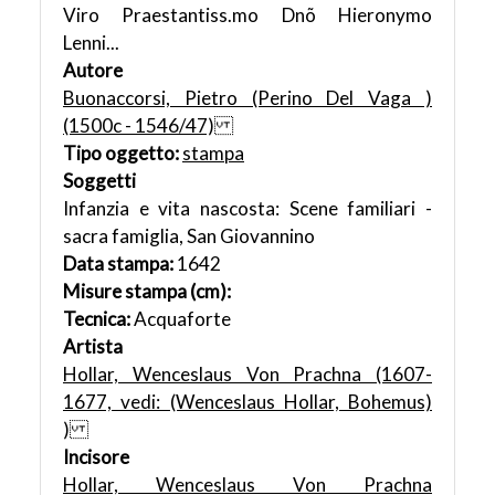
Viro Praestantiss.mo Dnõ Hieronymo
Lenni...
Autore
Buonaccorsi, Pietro (Perino Del Vaga )
(1500c - 1546/47)
Tipo oggetto:
stampa
Soggetti
Infanzia e vita nascosta: Scene familiari -
sacra famiglia, San Giovannino
Data stampa:
1642
Misure stampa (cm):
Tecnica:
Acquaforte
Artista
Hollar, Wenceslaus Von Prachna (1607-
1677, vedi: (Wenceslaus Hollar, Bohemus)
)
Incisore
Hollar, Wenceslaus Von Prachna