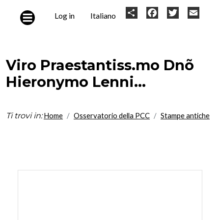
Skip to main content
User
Share
Facebook
Twitter
Email
Log in
Italiano
account
menu
Viro Praestantiss.mo Dnõ
Hieronymo Lenni...
Ti trovi in:
Home
Osservatorio della PCC
Stampe antiche