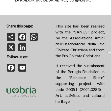
Share this page:
This site has been realised
with the "JANUS" project,
Share
Facebook
WhatsApp
by the Associazione Amici
dell'Osservatorio della Pro
X
LinkedIn
Civitate Christiana and from
the Pro Civitate Christiana.
Follow us on:
Facebook
YouTube
It received the sustainment
of the Perugia Foudation, in
the "Richieste libere"
supporting project, with
code 20351 (2021.0283) -
Art, activities and cultural
heritage