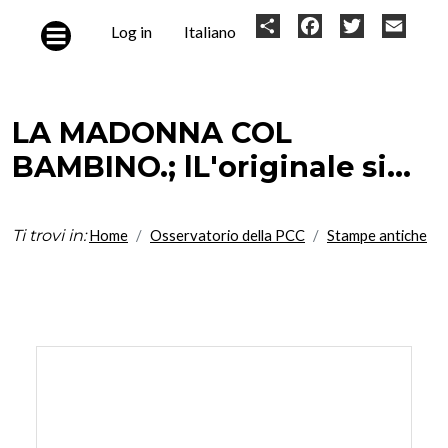
Skip to main content
User
Share
Facebook
Twitter
Email
Log in
Italiano
account
menu
LA MADONNA COL
BAMBINO.; lL'originale si...
Ti trovi in:
Home
Osservatorio della PCC
Stampe antiche