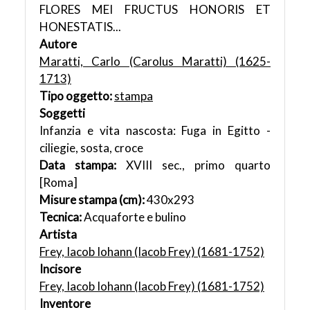
FLORES MEI FRUCTUS HONORIS ET
HONESTATIS...
Autore
Maratti, Carlo (Carolus Maratti) (1625-
1713)
Tipo oggetto:
stampa
Soggetti
Infanzia e vita nascosta: Fuga in Egitto -
ciliegie, sosta, croce
Data stampa:
XVIII sec., primo quarto
[Roma]
Misure stampa (cm):
430x293
Tecnica:
Acquaforte e bulino
Artista
Frey, Iacob Iohann (Iacob Frey) (1681-1752)
Incisore
Frey, Iacob Iohann (Iacob Frey) (1681-1752)
Inventore