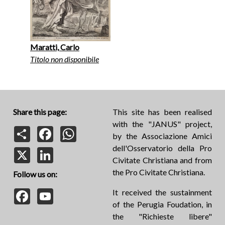
Maratti, Carlo
Titolo non disponibile
Share this page:
This site has been realised
with the "JANUS" project,
Share
Facebook
WhatsApp
by the Associazione Amici
dell'Osservatorio della Pro
X
LinkedIn
Civitate Christiana and from
the Pro Civitate Christiana.
Follow us on:
Facebook
YouTube
It received the sustainment
of the Perugia Foudation, in
the "Richieste libere"