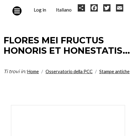
Skip to main content
User
Share
Facebook
Twitter
Email
Log in
Italiano
account
menu
FLORES MEI FRUCTUS
HONORIS ET HONESTATIS...
Ti trovi in:
Home
Osservatorio della PCC
Stampe antiche