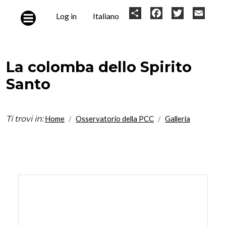
Skip to main content
User
Share
Facebook
Twitter
Email
Log in
Italiano
account
menu
La colomba dello Spirito
Santo
Ti trovi in:
Home
Osservatorio della PCC
Galleria