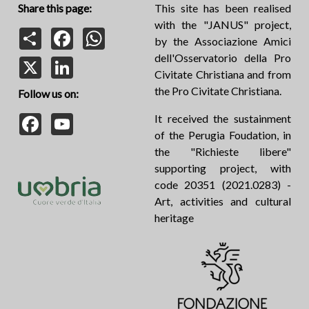
Share this page:
This site has been realised
with the "JANUS" project,
Share
Facebook
WhatsApp
by the Associazione Amici
dell'Osservatorio della Pro
X
LinkedIn
Civitate Christiana and from
the Pro Civitate Christiana.
Follow us on:
Facebook
YouTube
It received the sustainment
of the Perugia Foudation, in
the "Richieste libere"
supporting project, with
code 20351 (2021.0283) -
Art, activities and cultural
heritage