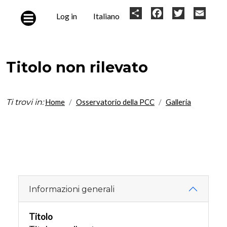
Skip to main content
User
Share
Facebook
Twitter
Email
Log in
Italiano
account
menu
Titolo non rilevato
Ti trovi in:
Home
Osservatorio della PCC
Galleria
Informazioni generali
Titolo