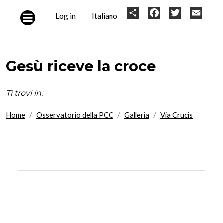
Skip to main content
User
Share
Facebook
Twitter
Email
Log in
Italiano
account
menu
Gesù riceve la croce
Ti trovi in:
Home
Osservatorio della PCC
Galleria
Via Crucis