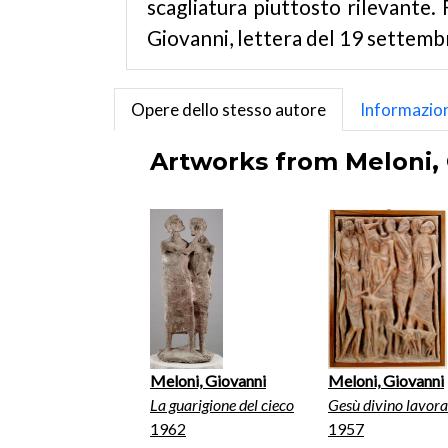
scagliatura piuttosto rilevante. 
Giovanni, lettera del 19 settembr
Opere dello stesso autore
Informazion
Artworks from Meloni, 
Meloni, Giovanni
Meloni, Giovanni
La guarigione del cieco
Gesù divino lavora
1962
1957