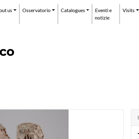
enu
out us
Osservatorio
Catalogues
Eventi e
Visits
incipale
notizie
eco