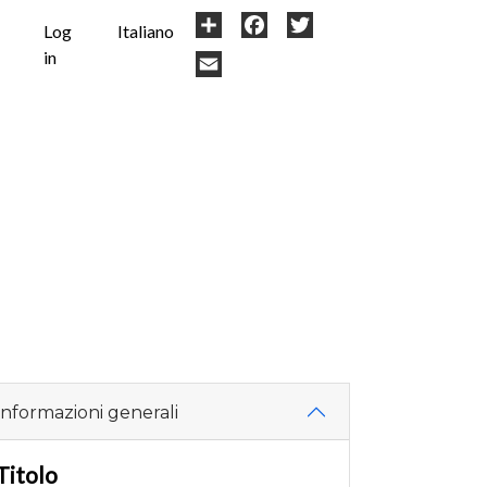
User
Share
Facebook
Twitter
Log
Italiano
in
account
Email
menu
Informazioni generali
Titolo