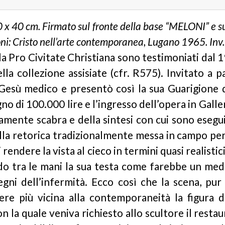
 40 cm. Firmato sul fronte della base “MELONI” e sul
oni: Cristo nell’arte contemporanea, Lugano 1965. Inv
la Pro Civitate Christiana sono testimoniati dal 1
la collezione assisiate (cfr. R575). Invitato a 
l Gesù medico e presentò così la sua Guarigione de
o di 100.000 lire e l’ingresso dell’opera in Galler
mente scabra e della sintesi con cui sono eseguit
la retorica tradizionalmente messa in campo per q
 rendere la vista al cieco in termini quasi realistic
ndo tra le mani la sua testa come farebbe un medi
egni dell’infermità. Ecco così che la scena, pur
re più vicina alla contemporaneità la figura d
n la quale veniva richiesto allo scultore il resta