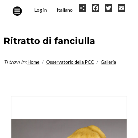
Skip to main content
User
Share
Facebook
Twitter
Email
Log in
Italiano
account
menu
Ritratto di fanciulla
Ti trovi in:
Home
Osservatorio della PCC
Galleria