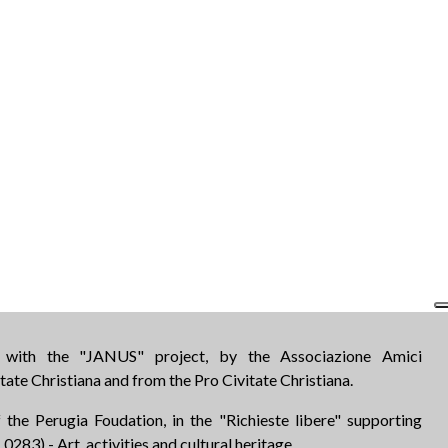
d with the "JANUS" project, by the Associazione Amici
tate Christiana and from the Pro Civitate Christiana.
 the Perugia Foudation, in the "Richieste libere" supporting
283) - Art, activities and cultural heritage