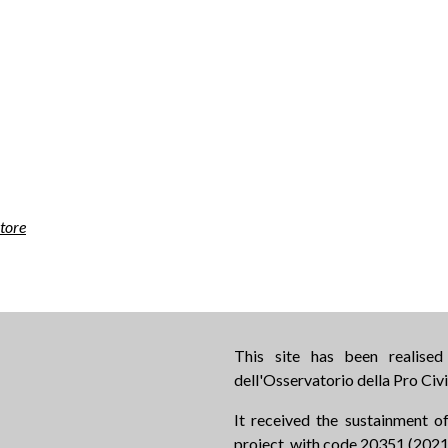
tore
This site has been realise
dell'Osservatorio della Pro Civi
It received the sustainment of
project, with code 20351 (2021.0