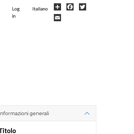
User
Share
Facebook
Twitter
Log
Italiano
in
account
Email
menu
Informazioni generali
Titolo