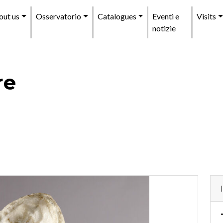
enu
out us
Osservatorio
Catalogues
Eventi e
Visits
incipale
notizie
re