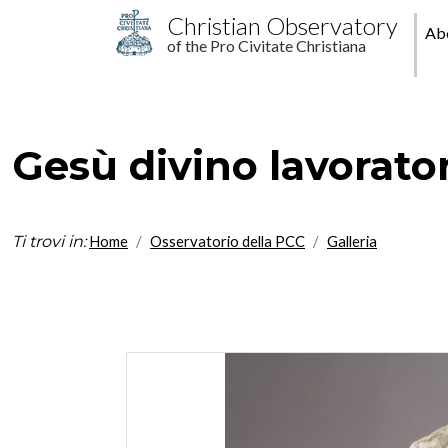
Skip to main content
M
Christian Observatory
Ab
of the Pro Civitate Christiana
pr
Gesù divino lavorato
Ti trovi in:
Home
Osservatorio della PCC
Galleria