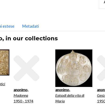
i estese
Metadati
 in our collections
tici
anonimo,
anonimo,
anon
Madonna
Episodi della vita di
Gesù
1950 - 1974
Maria
1950