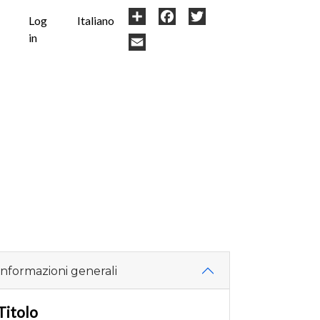
User
Share
Facebook
Twitter
Log
Italiano
in
account
Email
menu
Informazioni generali
Titolo