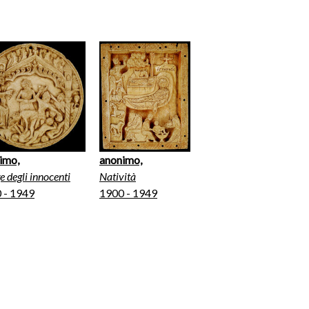
imo,
anonimo,
e degli innocenti
Natività
 - 1949
1900 - 1949