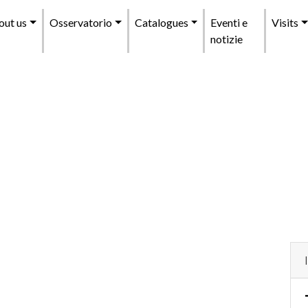
enu
out us
Osservatorio
Catalogues
Eventi e
Visits
incipale
notizie