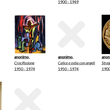
1900 - 1949
anonimo,
anonimo,
anon
Crocifissione
Calice e ostia con angeli
Strag
1950 - 1974
1950 - 1974
1900