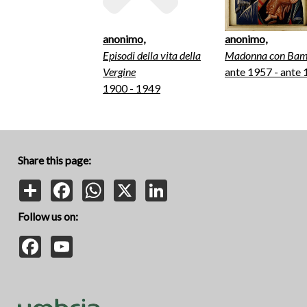
anonimo,
anonimo,
Episodi della vita della
Madonna con Bam
Vergine
ante 1957 - ante
1900 - 1949
Share this page:
Share
Facebook
WhatsApp
X
LinkedIn
Follow us on:
Facebook
YouTube