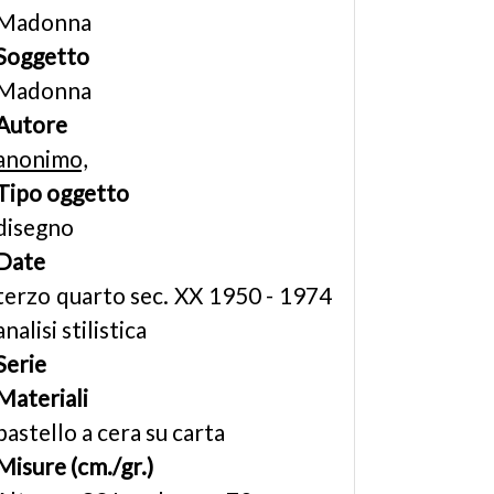
Madonna
Soggetto
Madonna
Autore
anonimo,
Tipo oggetto
disegno
Date
terzo quarto sec. XX 1950 - 1974
analisi stilistica
Serie
Materiali
pastello a cera su carta
Misure (cm./gr.)