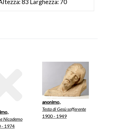
Altezza: 83 Larghezza: 70
anonimo,
Testa di Gesù sofferente
imo,
1900 - 1949
 e Nicodemo
 - 1974