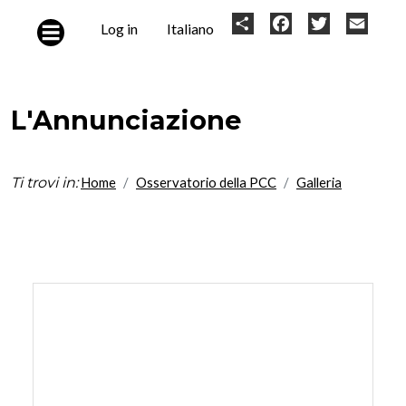
Skip to main content
User
Share
Facebook
Twitter
Email
Log in
Italiano
account
menu
L'Annunciazione
Ti trovi in:
Home
Osservatorio della PCC
Galleria