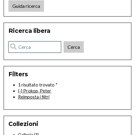
Guida ricerca
Ricerca libera
Filters
1 risultato trovato *
(-)
Prokop, Peter
Reimposta i filtri
Collezioni
Galleria
(1)