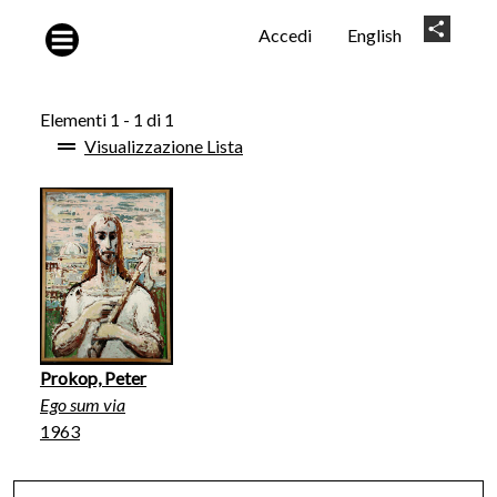
Salta al contenuto principale
User
Share
Accedi
English
account
menu
Elementi 1 - 1 di 1
Visualizzazione Lista
Prokop, Peter
Ego sum via
1963