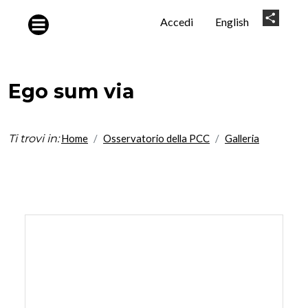
Salta al contenuto principale
User
Share
Accedi
English
account
menu
Ego sum via
Ti trovi in:
Home
Osservatorio della PCC
Galleria