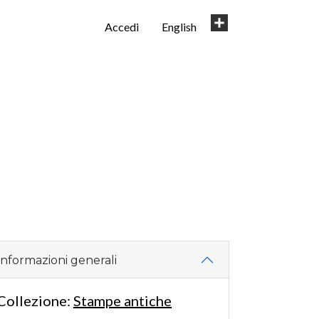
User
Share
Accedi
English
account
menu
Informazioni generali
Collezione:
Stampe antiche