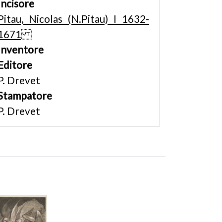
Incisore
Pitau, Nicolas (N.Pitau) I 1632-
1671
Inventore
Editore
P. Drevet
Stampatore
P. Drevet