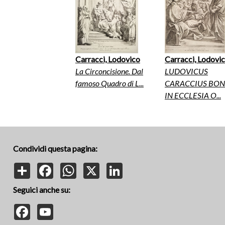
Carracci, Lodovico
Carracci, Lodovi
La Circoncisione. Dal
LUDOVICUS
famoso Quadro di L...
CARACCIUS BON
IN ECCLESIA O...
Condividi questa pagina:
Share
Facebook
WhatsApp
X
LinkedIn
Seguici anche su:
Facebook
YouTube