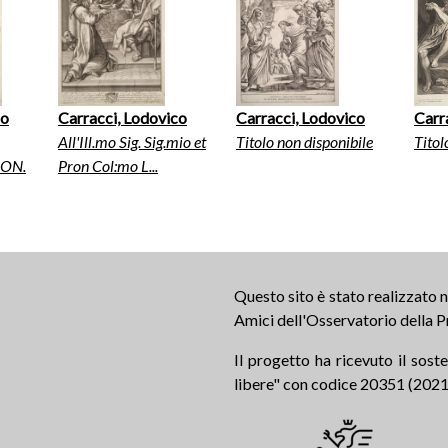
co
Carracci, Lodovico
Carracci, Lodovico
Carr
All'Ill.mo Sig. Sig.mio et
Titolo non disponibile
Titol
ON.
Pron Col:mo L...
Questo sito è stato realizzato
Amici dell'Osservatorio della P
Il progetto ha ricevuto il sos
libere" con codice 20351 (2021.0