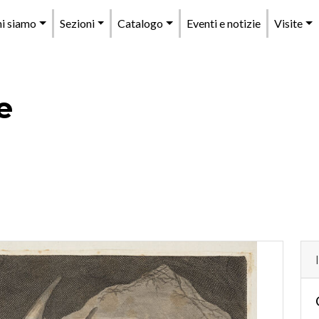
enu
i siamo
Sezioni
Catalogo
Eventi e notizie
Visite
rincipale
e