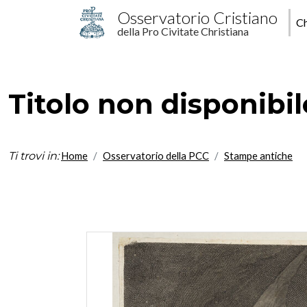
Salta al contenuto principale
M
Osservatorio Cristiano
Ch
della Pro Civitate Christiana
p
Titolo non disponibil
Ti trovi in:
Home
Osservatorio della PCC
Stampe antiche