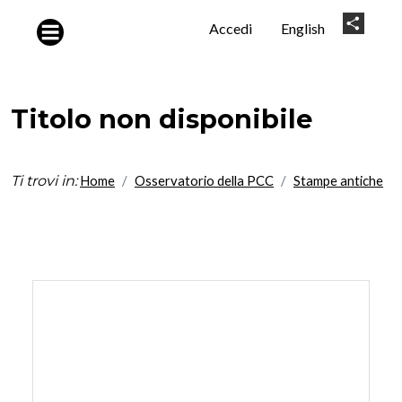
Salta al contenuto principale
User
Share
Accedi
English
account
menu
Titolo non disponibile
Ti trovi in:
Home
Osservatorio della PCC
Stampe antiche