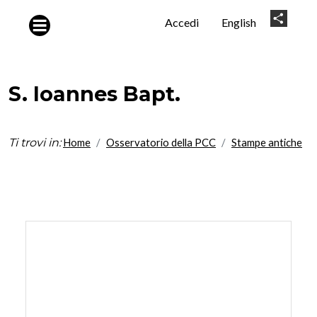
Salta al contenuto principale
User
Share
Accedi
English
account
menu
S. Ioannes Bapt.
Ti trovi in:
Home
Osservatorio della PCC
Stampe antiche