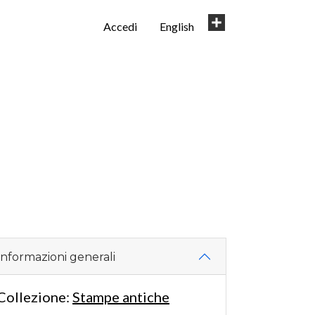
User
Share
Accedi
English
account
menu
Informazioni generali
Collezione:
Stampe antiche