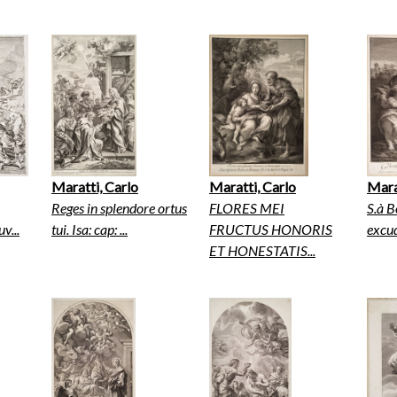
Maratti, Carlo
Maratti, Carlo
Mara
Reges in splendore ortus
FLORES MEI
S.à B
v...
tui. Isa: cap: ...
FRUCTUS HONORIS
excud
ET HONESTATIS...