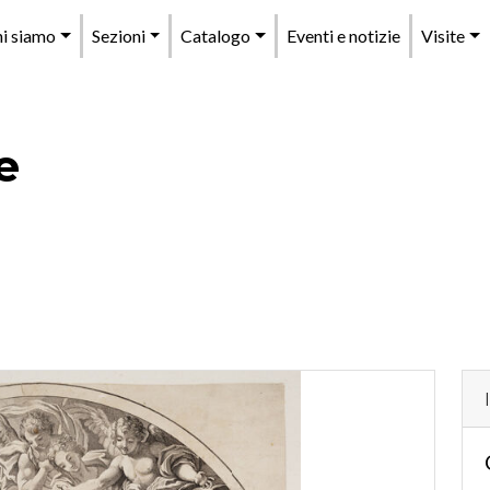
enu
i siamo
Sezioni
Catalogo
Eventi e notizie
Visite
rincipale
e