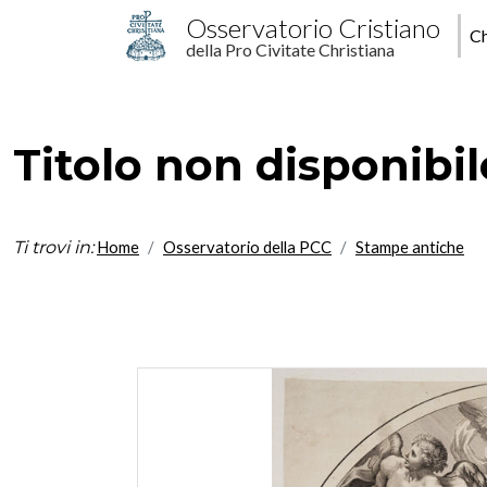
Salta al contenuto principale
M
Osservatorio Cristiano
Ch
della Pro Civitate Christiana
p
Titolo non disponibil
Ti trovi in:
Home
Osservatorio della PCC
Stampe antiche