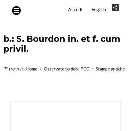
Salta al contenuto principale
User
Share
Accedi
English
account
menu
b.: S. Bourdon in. et f. cum
privil.
Ti trovi in:
Home
Osservatorio della PCC
Stampe antiche