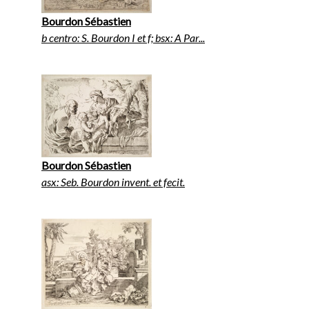
Bourdon Sébastien
b centro: S. Bourdon I et f; bsx: A Par...
Bourdon Sébastien
asx: Seb. Bourdon invent. et fecit.