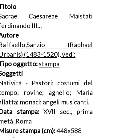
Titolo
Sacrae Caesareae Maistati
ferdinando III...
Autore
Raffaello,Sanzio (Raphael
Urbanis) (1483-1520), vedi:
Tipo oggetto:
stampa
Soggetti
Natività - Pastori; costumi del
tempo; rovine; agnello; Maria
allatta; monaci; angeli musicanti.
Data stampa:
XVII sec., prima
metà ,Roma
Misure stampa (cm):
448x588