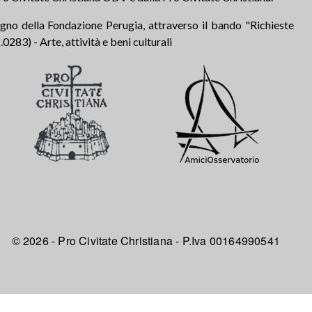
tegno della Fondazione Perugia, attraverso il bando "Richieste
283) - Arte, attività e beni culturali
© 2026 - Pro Civitate Christiana - P.Iva 00164990541