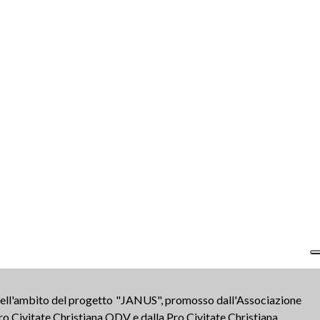
 nell'ambito del progetto "JANUS", promosso dall'Associazione
ro Civitate Christiana ODV e dalla Pro Civitate Christiana.