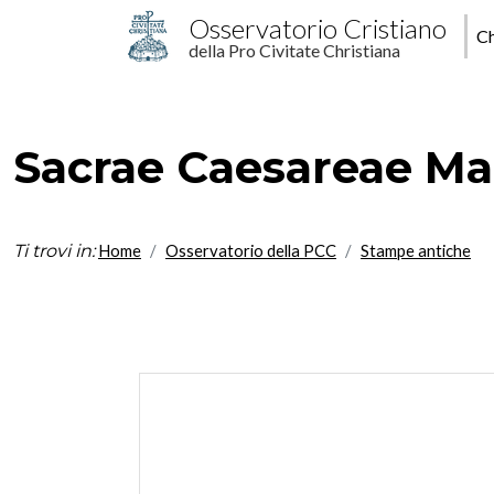
Salta al contenuto principale
M
Osservatorio Cristiano
Ch
della Pro Civitate Christiana
p
Sacrae Caesareae Mais
Ti trovi in:
Home
Osservatorio della PCC
Stampe antiche