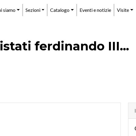
enu
i siamo
Sezioni
Catalogo
Eventi e notizie
Visite
rincipale
tati ferdinando III...