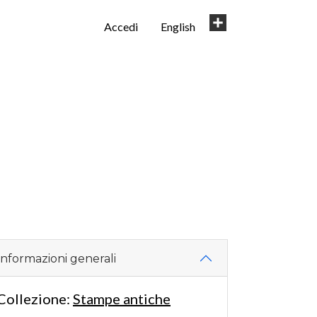
User
Share
Accedi
English
account
menu
Informazioni generali
Collezione:
Stampe antiche