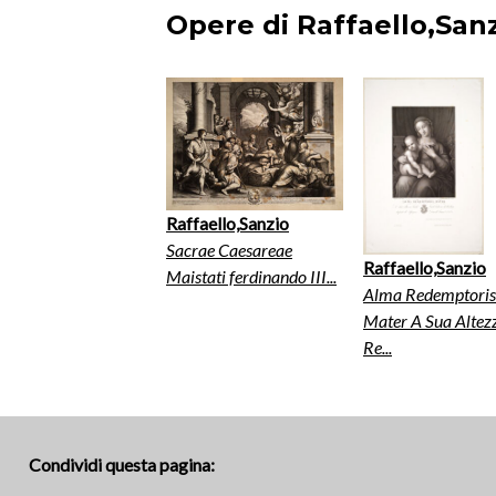
Opere di Raffaello,Sanz
Raffaello,Sanzio
Sacrae Caesareae
Raffaello,Sanzio
Maistati ferdinando III...
Alma Redemptoris
Mater A Sua Altez
Re...
Condividi questa pagina: