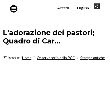
Salta al contenuto principale
User
Share
Accedi
English
account
menu
L'adorazione dei pastori;
Quadro di Car...
Ti trovi in:
Home
Osservatorio della PCC
Stampe antiche