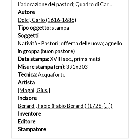
L'adorazione dei pastori; Quadro di Car...
Autore
Dolci, Carlo (1616-1686)
Tipo oggetto:
stampa
Soggetti
Natività - Pastori; offerta delle uova; agnello
in groppa (buon pastore)
Data stampa:
XVIII sec., prima metà
Misure stampa (cm):
391x303
Tecnica:
Acquaforte
Artista
[Magni, Gius.]
Incisore
Berardi, Fabio (Fabio Berardi) (1728-[...])
Inventore
Editore
Stampatore