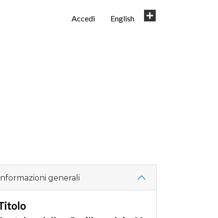
User
Share
Accedi
English
account
menu
Informazioni generali
Titolo