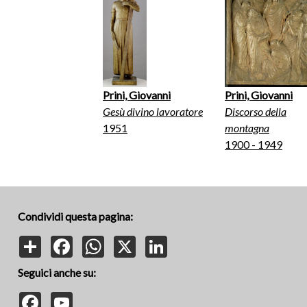
Prini, Giovanni
Prini, Giovanni
Gesù divino lavoratore
Discorso della
1951
montagna
1900 - 1949
Condividi questa pagina:
Share
Facebook
WhatsApp
X
LinkedIn
Seguici anche su:
Facebook
YouTube