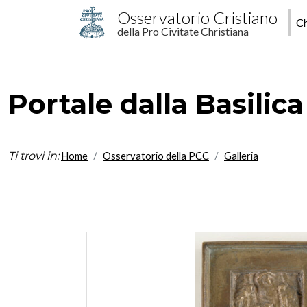
Salta al contenuto principale
M
Osservatorio Cristiano
Ch
della Pro Civitate Christiana
p
Portale dalla Basilica
Ti trovi in:
Home
Osservatorio della PCC
Galleria