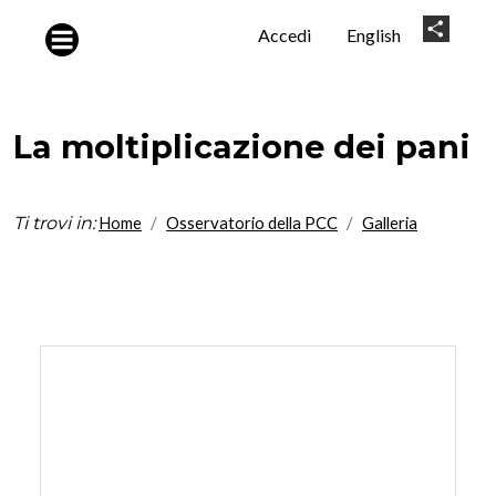
Salta al contenuto principale
User
Share
Accedi
English
account
menu
La moltiplicazione dei pani
Ti trovi in:
Home
Osservatorio della PCC
Galleria