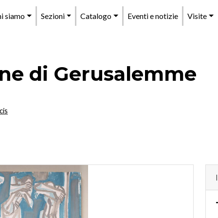
enu
i siamo
Sezioni
Catalogo
Eventi e notizie
Visite
rincipale
nne di Gerusalemme
cis