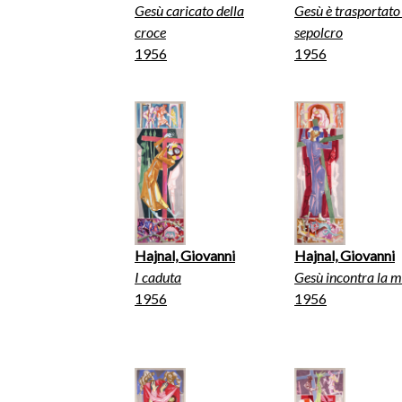
Gesù caricato della
Gesù è trasportato
croce
sepolcro
1956
1956
Hajnal, Giovanni
Hajnal, Giovanni
I caduta
Gesù incontra la 
1956
1956