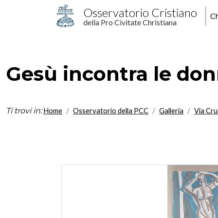
Salta al contenuto principale
M
Osservatorio Cristiano
Ch
della Pro Civitate Christiana
p
Gesù incontra le do
Ti trovi in:
Home
Osservatorio della PCC
Galleria
Via Cru