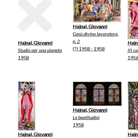
Hajnal, Giovanni
Gesù divino lavoratore,
n. 2
Hajnal, Giovanni
Hajn
(?) 1958 - 1958
Studio per una pianeta
III c
1958
195
Hajnal, Giovanni
Le beatitudini
1958
Hajnal, Giovanni
Hajn