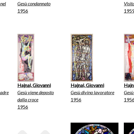
 nel
Gesù condannato
Visit
1956
195
Hajnal, Giovanni
Hajnal, Giovanni
Hajn
madre
Gesù viene deposto
Gesù divino lavoratore
Gesù
dalla croce
1956
195
1956