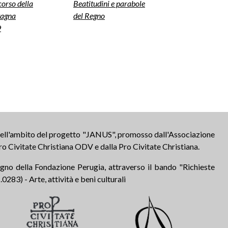
scorso della
Beatitudini e parabole
agna
del Regno
9
 nell'ambito del progetto "JANUS", promosso dall'Associazione
ro Civitate Christiana ODV e dalla Pro Civitate Christiana.
tegno della Fondazione Perugia, attraverso il bando "Richieste
283) - Arte, attività e beni culturali