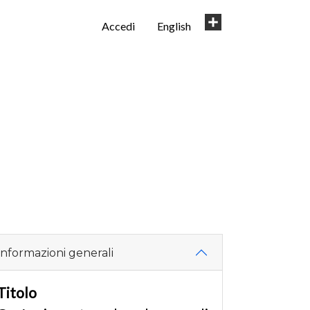
User
Share
Accedi
English
account
menu
Informazioni generali
Titolo