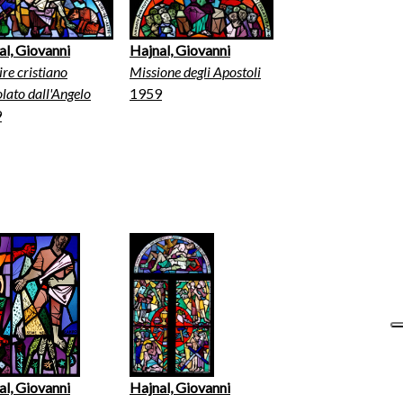
Hajnal, Giovanni
al, Giovanni
Missione degli Apostoli
re cristiano
1959
lato dall'Angelo
9
al, Giovanni
Hajnal, Giovanni