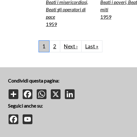
Beati i misericordiosi,
Beati i poveri, Beat
Beati gli operatori di
miti
pace
1959
1959
Paginazione
Pagina successiva
Ultima pagina
1
2
Next ›
Last »
Condividi questa pagina:
Share
Facebook
WhatsApp
X
LinkedIn
Seguici anche su:
Facebook
YouTube