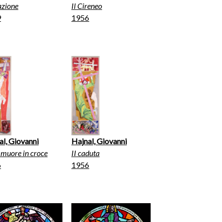
azione
Il Cireneo
9
1956
al, Giovanni
Hajnal, Giovanni
 muore in croce
II caduta
6
1956