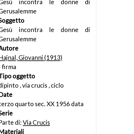
Gesù incontra le donne di
Gerusalemme
Soggetto
Gesù incontra le donne di
Gerusalemme
Autore
Hajnal, Giovanni (1913)
- firma
Tipo oggetto
dipinto , via crucis , ciclo
Date
terzo quarto sec. XX 1956 data
Serie
Parte di:
Via Crucis
Materiali