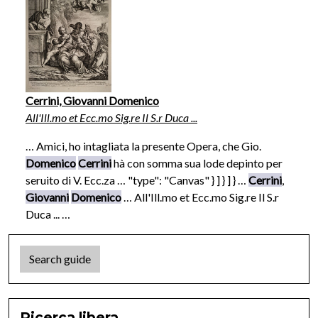
Cerrini, Giovanni Domenico
All'Ill.mo et Ecc.mo Sig.re Il S.r Duca ...
… Amici, ho intagliata la presente Opera, che Gio.
Domenico
Cerrini
hà con somma sua lode depinto per
seruito di V. Ecc.za … "type": "Canvas" } ] } ] } …
Cerrini
,
Giovanni
Domenico
… All'Ill.mo et Ecc.mo Sig.re Il S.r
Duca ... …
Search guide
Ricerca libera