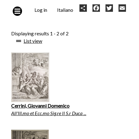
Skip to main content
User
Share
Facebook
Twitter
Email
Log in
Italiano
account
menu
Displaying results 1 - 2 of 2
List view
Cerrini, Giovanni Domenico
All'Ill.mo et Ecc.mo Sig.re Il S.r Duca ...