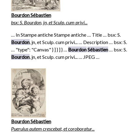
Bourdon Sébastien
bsx: S. Bourdon, jn, et Sculp. cum privi...
… In Stampe antiche Stampe antiche … Title … bsx: S.
Bourdon
, jn, et Sculp. cum privi... … Description … bsx: S.
… "type": "Canvas" } ] } ] } …
Bourdon
Sébastien
… bsx: S.
Bourdon
, jn, et Sculp. cum privi... … JPEG …
Bourdon Sébastien
Puerulus autem crescebat, et coroboratur...