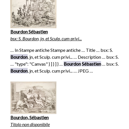
Bourdon Sébastien
bsx: S. Bourdon, jn, et Sculp. cum privi...
… In Stampe antiche Stampe antiche … Title … bsx: S.
Bourdon
, jn, et Sculp. cum privi... … Description … bsx: S.
… "type": "Canvas" } ] } ] } …
Bourdon
Sébastien
… bsx: S.
Bourdon
, jn, et Sculp. cum privi... … JPEG …
Bourdon, Sébastien
Titolo non disponibile