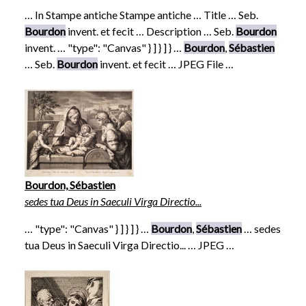
… In Stampe antiche Stampe antiche … Title … Seb.
Bourdon
invent. et fecit … Description … Seb.
Bourdon
invent. … "type": "Canvas" } ] } ] } …
Bourdon
,
Sébastien
… Seb.
Bourdon
invent. et fecit … JPEG File …
Bourdon, Sébastien
sedes tua Deus in Saeculi Virga Directio...
… "type": "Canvas" } ] } ] } …
Bourdon
,
Sébastien
… sedes
tua Deus in Saeculi Virga Directio... … JPEG …