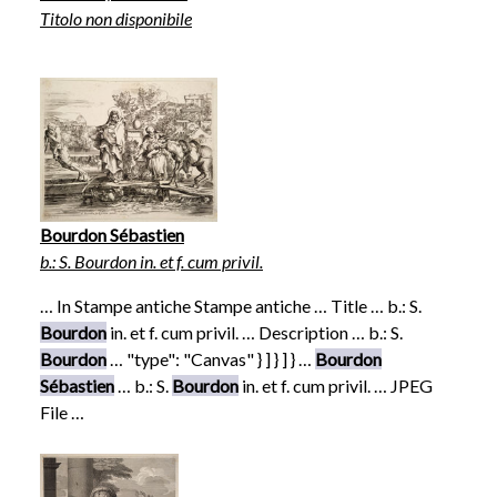
Titolo non disponibile
Bourdon Sébastien
b.: S. Bourdon in. et f. cum privil.
… In Stampe antiche Stampe antiche … Title … b.: S.
Bourdon
in. et f. cum privil. … Description … b.: S.
Bourdon
… "type": "Canvas" } ] } ] } …
Bourdon
Sébastien
… b.: S.
Bourdon
in. et f. cum privil. … JPEG
File …