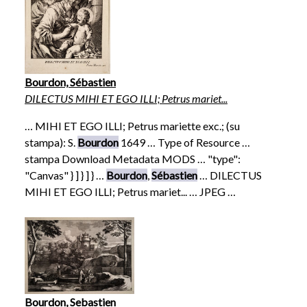
Bourdon, Sébastien
DILECTUS MIHI ET EGO ILLI; Petrus mariet...
… MIHI ET EGO ILLI; Petrus mariette exc.; (su
stampa): S.
Bourdon
1649 … Type of Resource …
stampa Download Metadata MODS … "type":
"Canvas" } ] } ] } …
Bourdon
,
Sébastien
… DILECTUS
MIHI ET EGO ILLI; Petrus mariet... … JPEG …
Bourdon, Sebastien