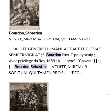
Bourdon, Sébastien
VENITE, MIREMUR SOPITUM, QUI TAMEN PRO S...
… SALUTE GENERIS HUMANI, AC PACE ECCLESIAE
SEMPER VIGILAT.; S.
Bourdon
Pinx. F. poilly sculp.;
Avec privilege du Roy 1658.; A … "type": "Canvas" } ] } ]
} …
Bourdon
,
Sébastien
… VENITE, MIREMUR
SOPITUM, QUI TAMEN PRO S... … JPEG …