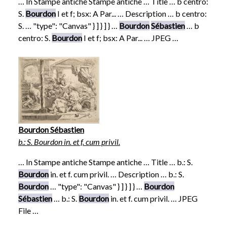
… In Stampe antiche Stampe antiche … Title … b centro:
S.
Bourdon
I et f; bsx: A Par... … Description … b centro:
S. … "type": "Canvas" } ] } ] } …
Bourdon
Sébastien
… b
centro: S.
Bourdon
I et f; bsx: A Par... … JPEG …
Bourdon Sébastien
b.: S. Bourdon in. et f. cum privil.
… In Stampe antiche Stampe antiche … Title … b.: S.
Bourdon
in. et f. cum privil. … Description … b.: S.
Bourdon
… "type": "Canvas" } ] } ] } …
Bourdon
Sébastien
… b.: S.
Bourdon
in. et f. cum privil. … JPEG
File …