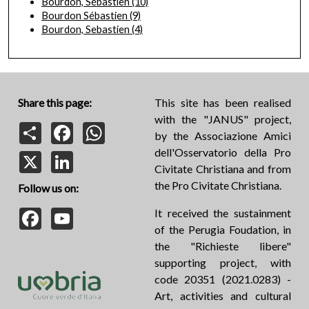
Bourdon, Sébastien
(10)
Bourdon Sébastien
(9)
Bourdon, Sebastien
(4)
Share this page:
This site has been realised
with the "JANUS" project,
Share
Facebook
WhatsApp
by the Associazione Amici
dell'Osservatorio della Pro
X
LinkedIn
Civitate Christiana and from
the Pro Civitate Christiana.
Follow us on:
Facebook
YouTube
It received the sustainment
of the Perugia Foudation, in
the "Richieste libere"
supporting project, with
code 20351 (2021.0283) -
Art, activities and cultural