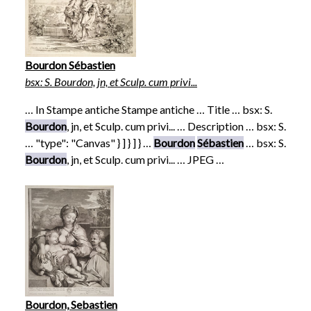
Bourdon Sébastien
bsx: S. Bourdon, jn, et Sculp. cum privi...
… In Stampe antiche Stampe antiche … Title … bsx: S.
Bourdon
, jn, et Sculp. cum privi... … Description … bsx: S.
… "type": "Canvas" } ] } ] } …
Bourdon
Sébastien
… bsx: S.
Bourdon
, jn, et Sculp. cum privi... … JPEG …
Bourdon, Sebastien