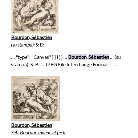
Bourdon, Sébastien
(su stampa): S: B:
… "type": "Canvas" } ] } ] } …
Bourdon
,
Sébastien
… (su
stampa): S: B: … JPEG File Interchange Format … …
Bourdon, Sébastien
Seb. Bourdon invent. et fecit