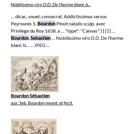
Nobilissimo viro D.D. De l'horme blanc b...
… dicac, vouet, consecrat. Addictissimus servus
Peyrounin. S.
Bourdon
Pinxit natalis sculp. avec
Privilege du Roy 1658. a … "type": "Canvas" } ] } ] } …
Bourdon
,
Sebastien
… Nobilissimo viro D.D. De l'horme
blanc b... … JPEG …
Bourdon Sébastien
asx: Seb. Bourdon invent. et fecit.