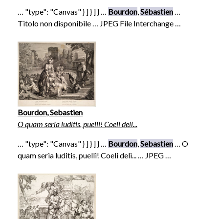
… "type": "Canvas" } ] } ] } …
Bourdon
,
Sébastien
…
Titolo non disponibile … JPEG File Interchange …
Bourdon, Sebastien
O quam seria luditis, puelli! Coeli deli...
… "type": "Canvas" } ] } ] } …
Bourdon
,
Sebastien
… O
quam seria luditis, puelli! Coeli deli... … JPEG …