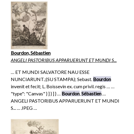
Bourdon, Sébastien
ANGELI PASTORIBUS APPARUERUNT ET MUNDI S...
… ET MUNDI SALVATORE NAU ESSE
NUNCIARUNT.;(SU STAMPA); Sebast.
Bourdon
invenit et fecit; L. Boissevin ex. cum privil. regis … …
"type": "Canvas" } ] } ] } …
Bourdon
,
Sébastien
…
ANGELI PASTORIBUS APPARUERUNT ET MUNDI
S... … JPEG …