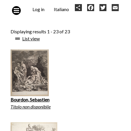
Skip to main content
User
Share
Facebook
Twitter
Email
Log in
Italiano
account
menu
Displaying results 1 - 23 of 23
List view
Bourdon, Sebastien
Titolo non disponibile