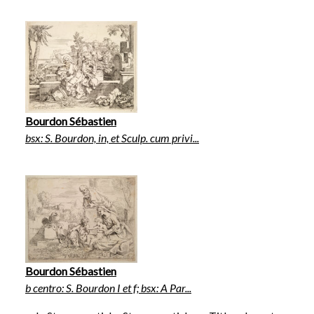
Bourdon Sébastien
bsx: S. Bourdon, in, et Sculp. cum privi...
Bourdon Sébastien
b centro: S. Bourdon I et f; bsx: A Par...