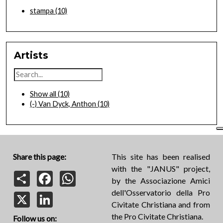
stampa
(10)
Artists
Show all
(10)
(-)
Van Dyck, Anthon
(10)
Share this page:
This site has been realised
with the "JANUS" project,
Share
Facebook
WhatsApp
by the Associazione Amici
dell'Osservatorio della Pro
X
LinkedIn
Civitate Christiana and from
the Pro Civitate Christiana.
Follow us on: