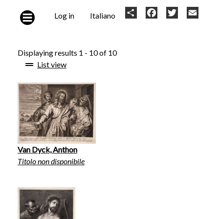
Skip to main content
User
Share
Facebook
Twitter
Email
Log in
Italiano
account
menu
Displaying results 1 - 10 of 10
List view
Van Dyck, Anthon
Titolo non disponibile