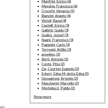
Manfrini, Enrico
(6)
Messina, Francesco
(6)
Crocetti, Venanzo
(5)
Biancini, Angelo
(4)
Vistoli, Raoul
(4)
Castelli, Enrico
(3)
Galletti, Guido
(3)
Gudics, Jozsef
(3)
Nagni, Francesco
(3)
Paganini, Carlo
(3)
Torresini, Attilio
(3)
anonimo,
(2)
Berti, Antonio
(2)
Conte, Pino
(2)
De, Courten Eugenio
(2)
Eckert, Edna M. detta Edna
(2)
Giovagnoni, Artemio
(2)
Mascherini, Marcello
(2)
Morbiducci, Publio
(2)
Show more