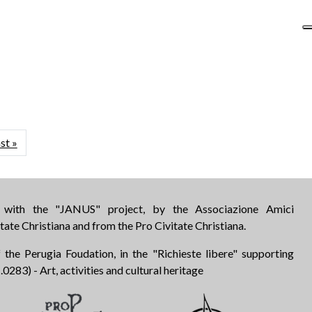
Last page
st »
d with the "JANUS" project, by the Associazione Amici
tate Christiana and from the Pro Civitate Christiana.
 the Perugia Foudation, in the "Richieste libere" supporting
283) - Art, activities and cultural heritage