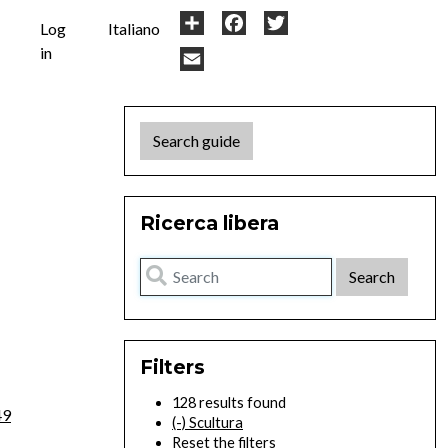
User
Share
Facebook
Twitter
Log
Italiano
in
account
Email
menu
Search guide
Ricerca libera
Filters
128 results found
49
(-)
Scultura
Reset the filters