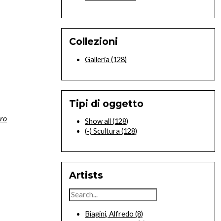
Collezioni
Galleria
(128)
Tipi di oggetto
aro
Show all
(128)
(-)
Scultura
(128)
Artists
Biagini, Alfredo
(8)