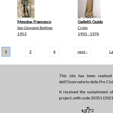
Messina, Francesco
Galletti, Guido
San Giovanni Battista
Cristo
1953
1950 - 1974
Next page
2
3
4
next ›
La
This site has been realise
dell'Osservatorio della Pro Civi
It received the sustainment of
project, with code 20351 (2021.0