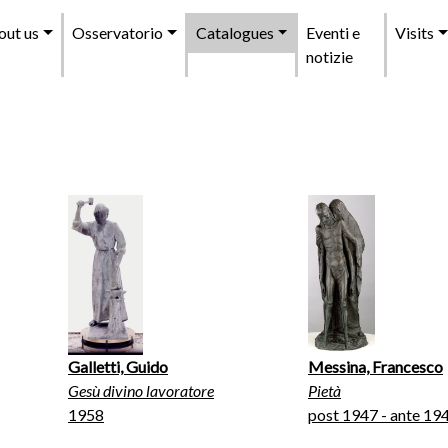
enu
out us
Osservatorio
Catalogues
Eventi e
Visits
incipale
notizie
Galletti, Guido
Messina, Francesco
Gesù divino lavoratore
Pietà
1958
post 1947 - ante 19