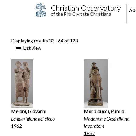
Skip to main content
M
Christian Observatory
Ab
of the Pro Civitate Christiana
pr
Displaying results 33 - 64 of 128
List view
Meloni, Giovanni
Morbiducci, Publio
La guarigione del cieco
Madonna e Gesù divino
1962
lavoratore
1957