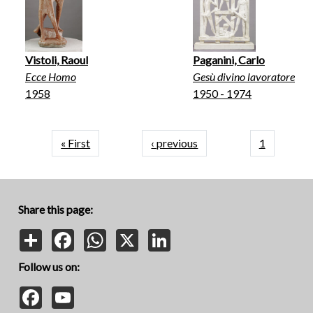
Vistoli, Raoul
Paganini, Carlo
Ecce Homo
Gesù divino lavoratore
1958
1950 - 1974
Pagination
First page
Previous page
« First
‹ previous
1
Share this page:
Share
Facebook
WhatsApp
X
LinkedIn
Follow us on:
Facebook
YouTube