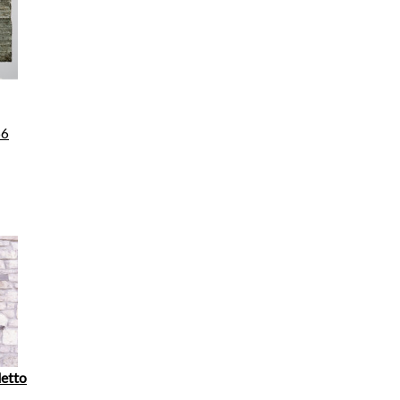
66
detto