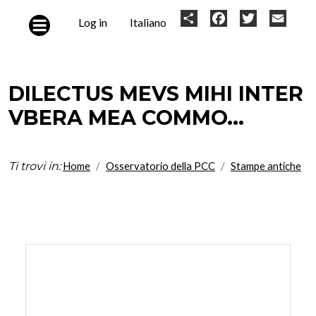
Skip to main content
User
Share
Facebook
Twitter
Email
Log in
Italiano
account
menu
DILECTUS MEVS MIHI INTER
VBERA MEA COMMO...
Ti trovi in:
Home
Osservatorio della PCC
Stampe antiche