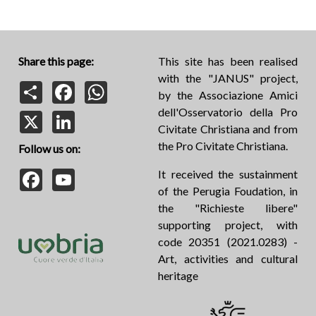
Share this page:
This site has been realised
with the "JANUS" project,
Share
Facebook
WhatsApp
by the Associazione Amici
dell'Osservatorio della Pro
X
LinkedIn
Civitate Christiana and from
the Pro Civitate Christiana.
Follow us on:
Facebook
YouTube
It received the sustainment
of the Perugia Foudation, in
the "Richieste libere"
supporting project, with
code 20351 (2021.0283) -
Art, activities and cultural
heritage