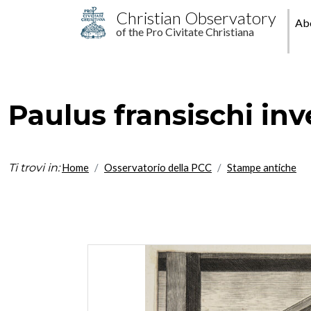
Skip to main content
M
Christian Observatory
Ab
of the Pro Civitate Christiana
pr
Paulus fransischi inve
Ti trovi in:
Home
Osservatorio della PCC
Stampe antiche