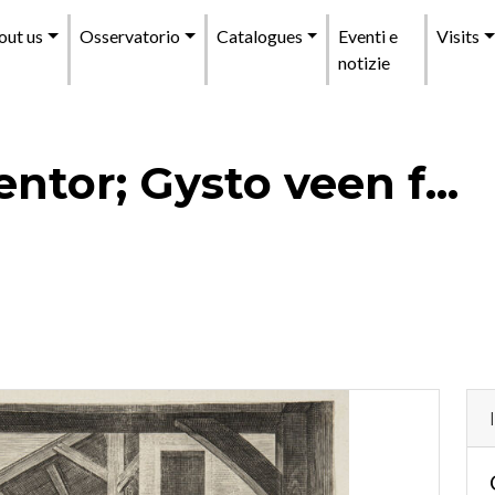
enu
out us
Osservatorio
Catalogues
Eventi e
Visits
incipale
notizie
ntor; Gysto veen f...