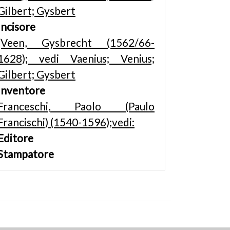
Gilbert; Gysbert
Incisore
[Veen, Gysbrecht (1562/66-
1628); vedi Vaenius; Venius;
Gilbert; Gysbert
Inventore
Franceschi, Paolo (Paulo
Francischi) (1540-1596);vedi:
Editore
Stampatore