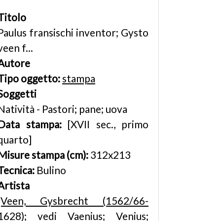
Titolo
Paulus fransischi inventor; Gysto
veen f...
Autore
Tipo oggetto:
stampa
Soggetti
Natività - Pastori; pane; uova
Data stampa:
[XVII sec., primo
quarto]
Misure stampa (cm):
312x213
Tecnica:
Bulino
Artista
[Veen, Gysbrecht (1562/66-
1628); vedi Vaenius; Venius;