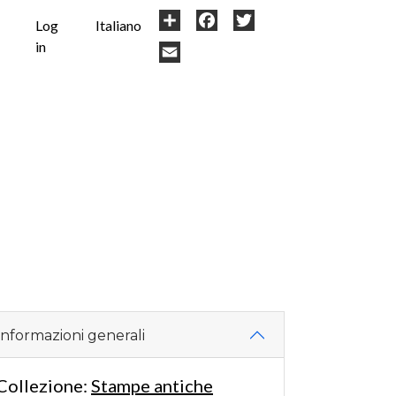
User
Share
Facebook
Twitter
Log
Italiano
in
account
Email
menu
Informazioni generali
Collezione:
Stampe antiche