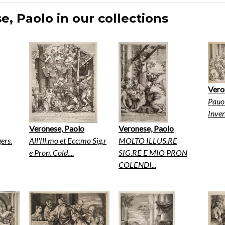
, Paolo in our collections
Vero
Pauol
Inven
Veronese, Paolo
Veronese, Paolo
ers.
All'Ill.mo et Ecc:mo Sig.r
MOLTO ILLUS.RE
e Pron. Cold....
SIG.RE E MIO PRON
COLENDI...