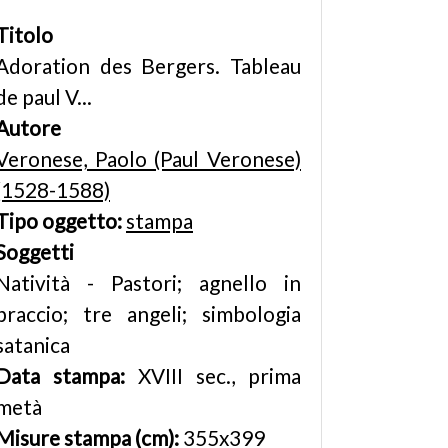
Titolo
Adoration des Bergers. Tableau
de paul V...
Autore
Veronese, Paolo (Paul Veronese)
(1528-1588)
Tipo oggetto:
stampa
Soggetti
Natività - Pastori; agnello in
braccio; tre angeli; simbologia
satanica
Data stampa:
XVIII sec., prima
metà
Misure stampa (cm):
355x399