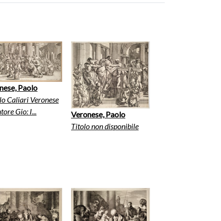
nese, Paolo
o Caliari Veronese
tore Gio: I...
Veronese, Paolo
Titolo non disponibile