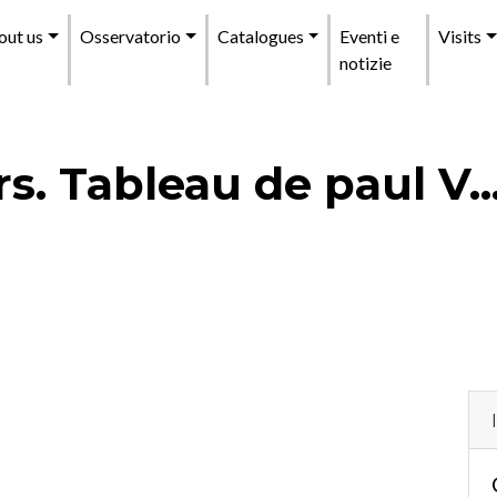
enu
out us
Osservatorio
Catalogues
Eventi e
Visits
incipale
notizie
. Tableau de paul V..