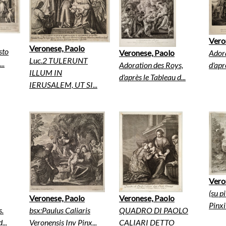
Vero
Veronese, Paolo
sto
Adora
Veronese, Paolo
Luc.2 TULERUNT
..
d'apr
Adoration des Roys,
ILLUM IN
d'après le Tableau d...
IERUSALEM, UT SI...
Vero
(su p
Veronese, Paolo
Veronese, Paolo
Pinxit
s.
bsx:Paulus Caliaris
QUADRO DI PAOLO
...
Veronensis Inv Pinx...
CALIARI DETTO