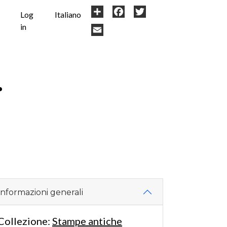
User
Share
Facebook
Twitter
Log
Italiano
in
account
Email
menu
.
Informazioni generali
Collezione:
Stampe antiche