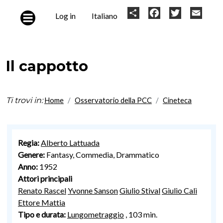
Skip to main content
User
Share
Facebook
Twitter
Email
Log in
Italiano
account
menu
Il cappotto
Ti trovi in:
Home
Osservatorio della PCC
Cineteca
Regia:
Alberto Lattuada
Genere:
Fantasy, Commedia, Drammatico
Anno:
1952
Attori principali
Renato Rascel
Yvonne Sanson
Giulio Stival
Giulio Calì
Ettore Mattia
Tipo e durata:
Lungometraggio
, 103 min.