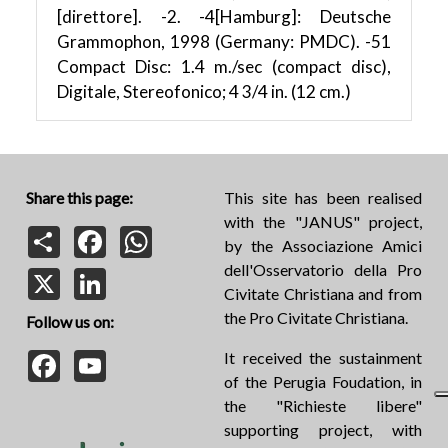
[direttore]. -2. -4[Hamburg]: Deutsche
Grammophon, 1998 (Germany: PMDC). -51
Compact Disc: 1.4 m./sec (compact disc),
Digitale, Stereofonico; 4 3/4 in. (12 cm.)
Share this page:
This site has been realised
with the "JANUS" project,
Share
Facebook
WhatsApp
by the Associazione Amici
dell'Osservatorio della Pro
X
LinkedIn
Civitate Christiana and from
the Pro Civitate Christiana.
Follow us on:
Facebook
YouTube
It received the sustainment
of the Perugia Foudation, in
the "Richieste libere"
supporting project, with