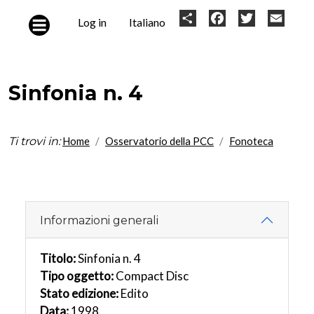
Skip to main content
User
Share
Facebook
Twitter
Email
Log in
Italiano
account
menu
Sinfonia n. 4
Ti trovi in:
Home
Osservatorio della PCC
Fonoteca
Informazioni generali
Titolo:
Sinfonia n. 4
Tipo oggetto:
Compact Disc
Stato edizione:
Edito
Data:
1998