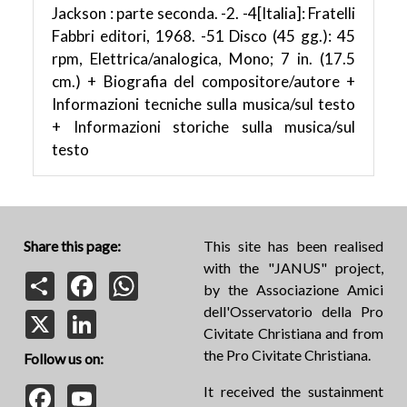
Jackson : parte seconda. -2. -4[Italia]: Fratelli
Fabbri editori, 1968. -51 Disco (45 gg.): 45
rpm, Elettrica/analogica, Mono; 7 in. (17.5
cm.) + Biografia del compositore/autore +
Informazioni tecniche sulla musica/sul testo
+ Informazioni storiche sulla musica/sul
testo
Share this page:
This site has been realised
with the "JANUS" project,
Share
Facebook
WhatsApp
by the Associazione Amici
dell'Osservatorio della Pro
X
LinkedIn
Civitate Christiana and from
the Pro Civitate Christiana.
Follow us on:
Facebook
YouTube
It received the sustainment