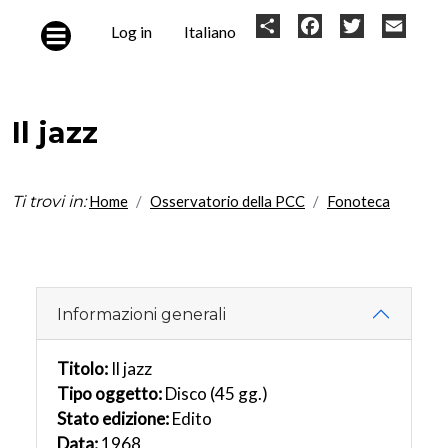
Skip to main content
User
Share
Facebook
Twitter
Email
Log in
Italiano
account
menu
Il jazz
Ti trovi in:
Home
Osservatorio della PCC
Fonoteca
Informazioni generali
Titolo:
Il jazz
Tipo oggetto:
Disco (45 gg.)
Stato edizione:
Edito
Data:
1968