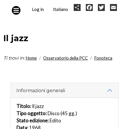
Skip to main content
User
Share
Facebook
Twitter
Email
Log in
Italiano
account
menu
Il jazz
Ti trovi in:
Home
Osservatorio della PCC
Fonoteca
Informazioni generali
Titolo:
Il jazz
Tipo oggetto:
Disco (45 gg.)
Stato edizione:
Edito
Data:
1968