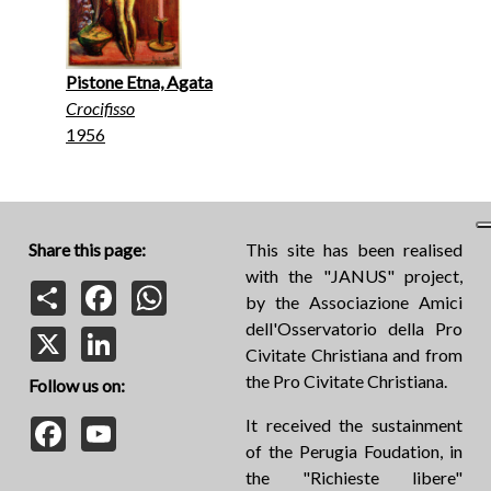
Pistone Etna, Agata
Crocifisso
1956
Share this page:
This site has been realised
with the "JANUS" project,
Share
Facebook
WhatsApp
by the Associazione Amici
dell'Osservatorio della Pro
X
LinkedIn
Civitate Christiana and from
the Pro Civitate Christiana.
Follow us on:
Facebook
YouTube
It received the sustainment
of the Perugia Foudation, in
the "Richieste libere"