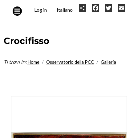
Skip to main content
User
Share
Facebook
Twitter
Email
Log in
Italiano
account
menu
Crocifisso
Ti trovi in:
Home
Osservatorio della PCC
Galleria